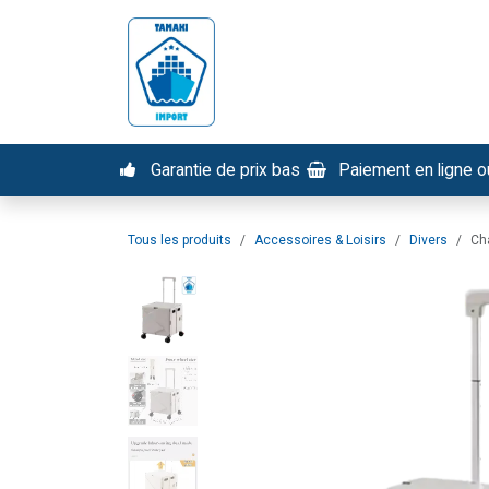
Se rendre au contenu
Nos services
Tous nos pr
Garantie de prix bas
Paiement en ligne ou
Tous les produits
Accessoires & Loisirs
Divers
Cha