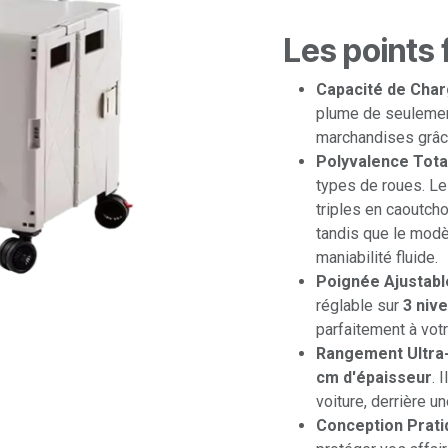
Les points 
Capacité de Char
plume de seuleme
marchandises grâce
Polyvalence Total
types de roues. L
triples en caoutch
tandis que le modè
maniabilité fluide.
Poignée Ajustable
réglable sur
3 niv
parfaitement à votr
Rangement Ultra
cm d'épaisseur
. 
voiture, derrière u
Conception Prati