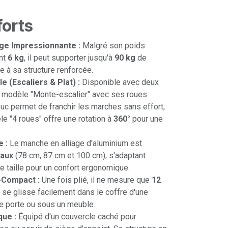
forts
ge Impressionnante :
Malgré son poids
nt
6 kg
, il peut supporter jusqu'à
90 kg
de
 à sa structure renforcée.
e (Escaliers & Plat) :
Disponible avec deux
e modèle "Monte-escalier" avec ses roues
ouc permet de franchir les marches sans effort,
le "4 roues" offre une rotation à
360°
pour une
 :
Le manche en alliage d'aluminium est
eaux
(78 cm, 87 cm et 100 cm), s'adaptant
e taille pour un confort ergonomique.
-Compact :
Une fois plié, il ne mesure que
12
Il se glisse facilement dans le coffre d'une
ne porte ou sous un meuble.
que :
Équipé d'un couvercle caché pour