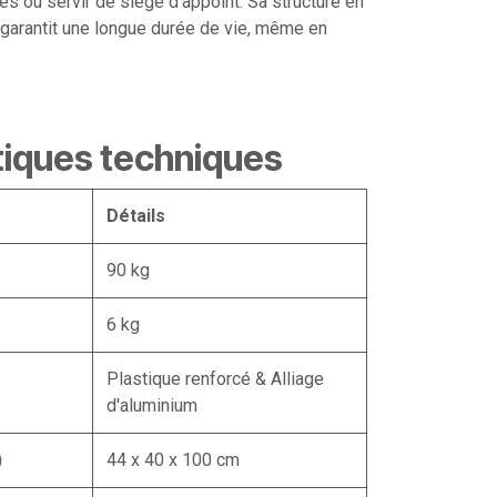
es ou servir de siège d'appoint. Sa structure en
 garantit une longue durée de vie, même en
tiques techniques
Détails
90 kg
6 kg
Plastique renforcé & Alliage
d'aluminium
)
44 x 40 x 100 cm