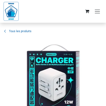
Se rendre au contenu
Tous les produits