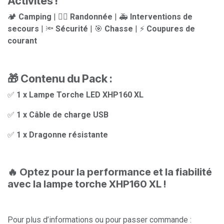
Activités !
🏕️
Camping
| 🚶‍♂️
Randonnée
| 🚑
Interventions de
secours
| 🔦
Sécurité
| 🎯
Chasse
| ⚡
Coupures de
courant
🎁 Contenu du Pack :
✅
1 x Lampe Torche LED XHP160 XL
✅
1 x Câble de charge USB
✅
1 x Dragonne résistante
🔥 Optez pour la performance et la fiabilité
avec la lampe torche XHP160 XL !
Pour plus d’informations ou pour passer commande :