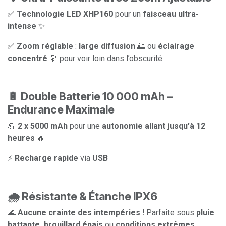
✅
Technologie LED XHP160
pour un
faisceau ultra-
intense
✨
✅
Zoom réglable
:
large diffusion
🌅 ou
éclairage
concentré
🔭 pour voir loin dans l’obscurité
🔋 Double Batterie 10 000 mAh –
Endurance Maximale
💪
2 x 5000 mAh
pour une
autonomie allant jusqu’à 12
heures
🔥
⚡
Recharge rapide
via
USB
🌧️ Résistante & Étanche IPX6
🌊
Aucune crainte des intempéries !
Parfaite sous
pluie
battante, brouillard épais
ou
conditions extrêmes
.