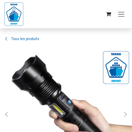
Se rendre au contenu
Tous les produits