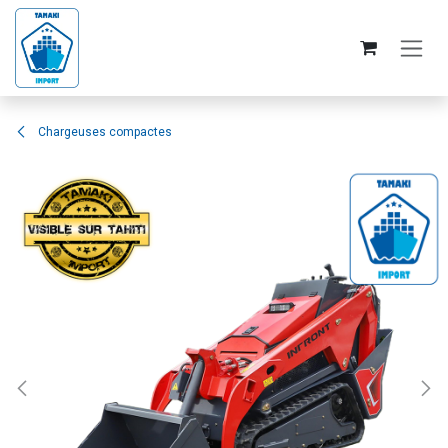
Se rendre au contenu
Chargeuses compactes