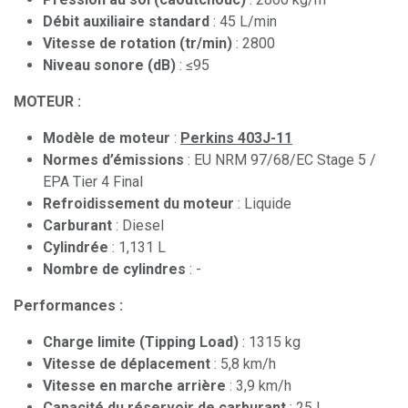
Débit auxiliaire standard
: 45 L/min
Vitesse de rotation (tr/min)
: 2800
Niveau sonore (dB)
: ≤95
MOTEUR :
Modèle de moteur
:
Perkins 403J-11
Normes d’émissions
: EU NRM 97/68/EC Stage 5 /
EPA Tier 4 Final
Refroidissement du moteur
: Liquide
Carburant
: Diesel
Cylindrée
: 1,131 L
Nombre de cylindres
: -
Performances :
Charge limite (Tipping Load)
: 1315 kg
Vitesse de déplacement
: 5,8 km/h
Vitesse en marche arrière
: 3,9 km/h
Capacité du réservoir de carburant
: 25 L