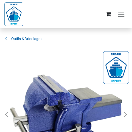
Se rendre au contenu
Outils & Bricolages