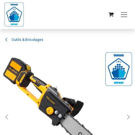
Se rendre au contenu
Outils & Bricolages