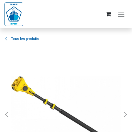
Se rendre au contenu
Tous les produits