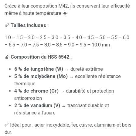
Grâce à leur composition M42, ils conservent leur efficacité
même à haute température 🔥
📏
Tailles incluses :
1.0 – 1.5 – 2.0 – 2.5 – 3.0 – 3.5 – 4.0 – 4.5 – 5.0 – 5.5 – 6.0
– 6.5 – 7.0 – 7.5 – 8.0 – 8.5 – 9.0 – 9.5 – 10.0 mm
🔬
Composition du HSS 6542 :
6 % de tungstène (W)
→ dureté extrême
5 % de molybdène (Mo)
→ excellente résistance
thermique
4 % de chrome (Cr)
→ durabilité et protection
anticorrosion
2 % de vanadium (V)
→ tranchant durable et
résistance à l’usure
✅ Idéal pour : acier inoxydable, fer, cuivre, aluminium et bois
dur.