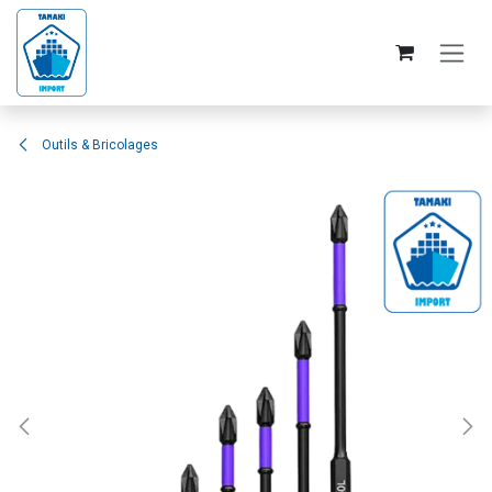
Se rendre au contenu
Outils & Bricolages