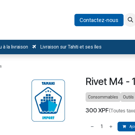
oduits
Catégories
Recrutement
Contactez-nous
 à la livraison
Livraison sur Tahiti et ses îles
cs
Rivet M4 - 
Consommables
Outils
300
XPF
(Toutes tax
Ajo