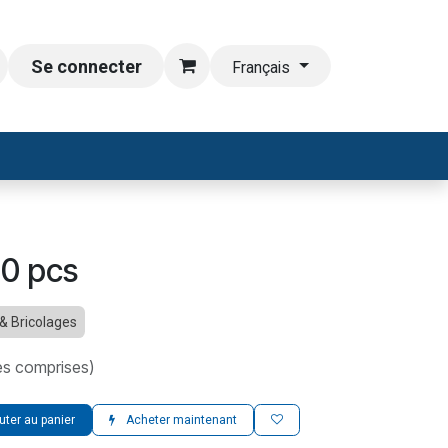
Se connecter
Français
10 pcs
 & Bricolages
es comprises)
uter au panier
Acheter maintenant