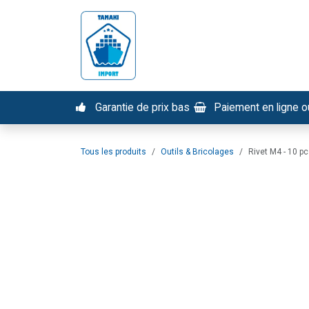
Se rendre au contenu
Nos services
Tous nos pr
Garantie de prix bas
Paiement en ligne ou
Tous les produits
Outils & Bricolages
Rivet M4 - 10 p