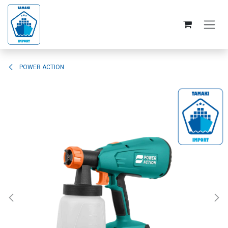
Se rendre au contenu
POWER ACTION