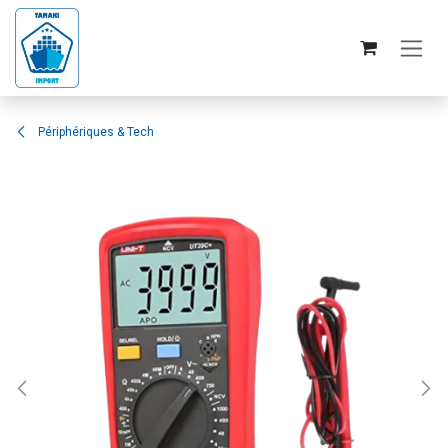
Se rendre au contenu
Périphériques & Tech