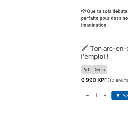
💡 Que tu sois débuta
parfaite pour dessiner
imagination.
🖍️ Ton arc-en-c
l’emploi !
Art
Divers
9 990
XPF
(Toutes t
Ajo