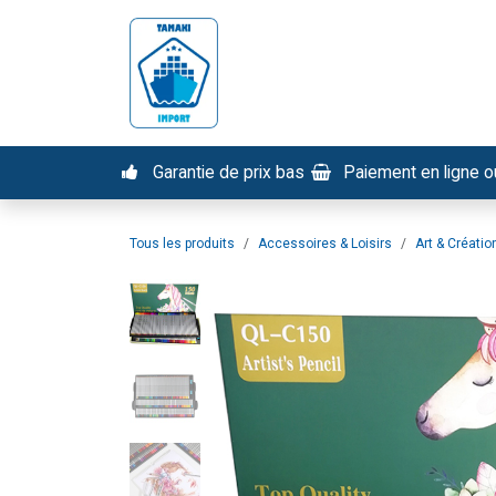
Se rendre au contenu
Nos services
Tous nos pr
Garantie de prix bas
Paiement en ligne ou
Tous les produits
Accessoires & Loisirs
Art & Créatio