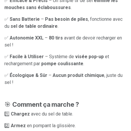
✅
Efficace & Précis
– Un simple tir de sel
élimine les
mouches sans éclaboussures
.
✅
Sans Batterie
–
Pas besoin de piles
, fonctionne avec
du
sel de table ordinaire
.
✅
Autonomie XXL
–
80 tirs
avant de devoir recharger en
sel !
✅
Facile à Utiliser
– Système de
visée pop-up
et
rechargement par
pompe coulissante
.
✅
Écologique & Sûr
–
Aucun produit chimique
, juste du
sel !
🎯
Comment ça marche ?
1️⃣
Chargez
avec du sel de table.
2️⃣
Armez
en pompant la glissière.