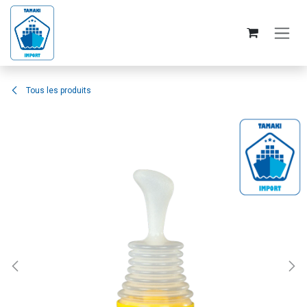
Se rendre au contenu
Tous les produits