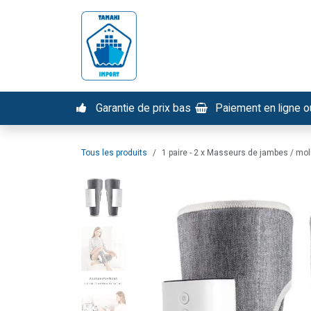
Se rendre au contenu
Nos services
Tous nos pr
Garantie de prix bas
Paiement en ligne ou
Tous les produits
1 paire - 2 x Masseurs de jambes / mo