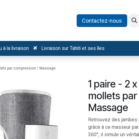
oduits
Catégories
Recrutement
Contactez-nous
 à la livraison
Livraison sur Tahiti et ses îles
llets par compression / Massage
1 paire - 2
mollets par
Massage
Retrouvez des jambes l
grâce à ce masseur par
360°, il simule un vérit