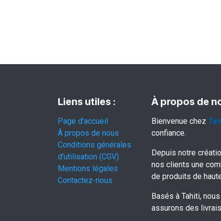
Liens utiles :
À propos de n
Page d'accueil
Bienvenue chez
Tam
À propos de nous
confiance.
Conditions générales
Depuis notre créati
d'utilisation (CGV).
nos clients une com
Mentions légales
de produits de haute
Contactez-nous
Basés à Tahiti, nous 
assurons des livrais