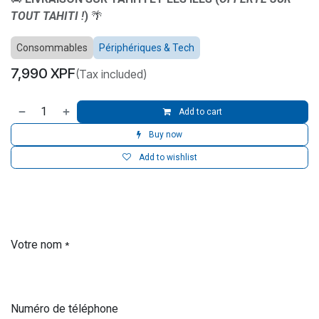
TOUT TAHITI !
)
🌴
Consommables
Périphériques & Tech
7,990
XPF
(Tax included)
Add to cart
Buy now
Add to wishlist
Votre nom
*
Numéro de téléphone