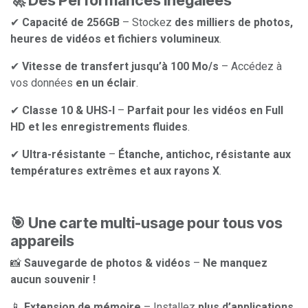
🚀 Des Performances Inégalées
✔
Capacité de 256GB
– Stockez
des milliers de photos,
heures de vidéos et fichiers volumineux
.
✔
Vitesse de transfert jusqu’à 100 Mo/s
– Accédez à
vos données
en un éclair
.
✔
Classe 10 & UHS-I
–
Parfait pour les vidéos en Full
HD et les enregistrements fluides
.
✔
Ultra-résistante
–
Étanche, antichoc, résistante aux
températures extrêmes et aux rayons X
.
🎯 Une carte multi-usage pour tous vos
appareils
📸
Sauvegarde de photos & vidéos
–
Ne manquez
aucun souvenir !
📱
Extension de mémoire
– Installez
plus d’applications