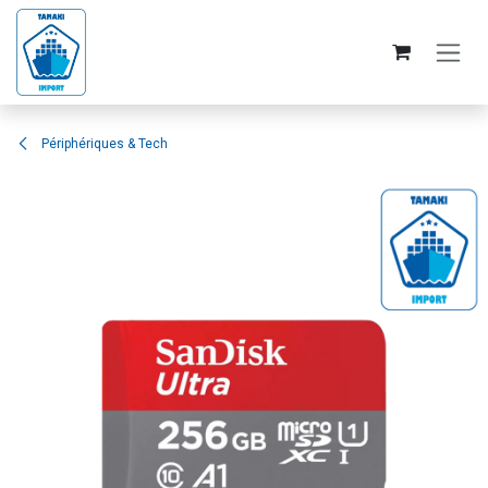
Skip to Content
Périphériques & Tech