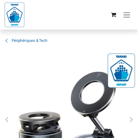
Skip to Content
Périphériques & Tech